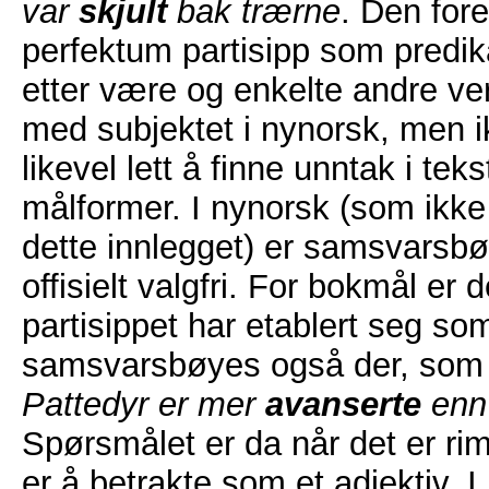
var
skjult
bak trærne
. Den for
perfektum partisipp som predik
etter være og enkelte andre v
med subjektet i nynorsk, men i
likevel lett å finne unntak i te
målformer. I nynorsk (som ikke
dette innlegget) er samsvarsbø
offisielt valgfri. For bokmål er d
partisippet har etablert seg som
samsvarsbøyes også der, som a
Pattedyr er mer
avanserte
enn 
Spørsmålet er da når det er rime
er å betrakte som et adjektiv. I