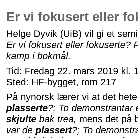
Er vi fokusert eller f
Helge Dyvik (UiB) vil gi et se
Er vi fokusert eller fokuserte? 
kamp i bokmål.
Tid: Fredag 22. mars 2019 kl. 
Sted: HF-bygget, rom 217
På nynorsk lærer vi at det het
plasserte
?; To demonstrantar 
skjulte
bak trea,
mens det på 
var de
plassert
?; To demonstr